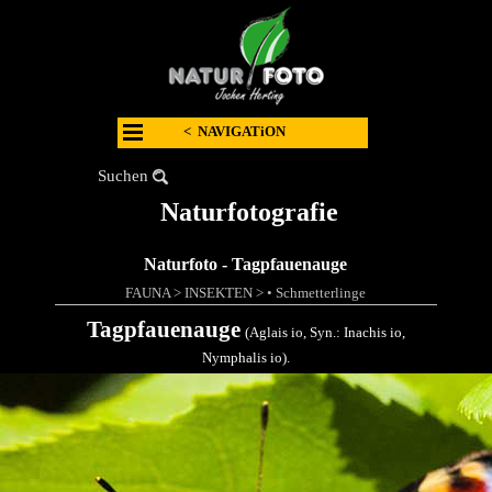
< NAVIGATiON
Suchen
Naturfotografie
Naturfoto - Tagpfauenauge
FAUNA
>
INSEKTEN
>
• Schmetterlinge
Tagpfauenauge
(Aglais io, Syn.: Inachis io,
Nymphalis io).