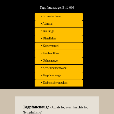
Tagpfauenauge. Bild 003
• Schmetterlinge
• Admiral
• Bläulinge
• Distelfalter
• Kaisermantel
• Kohlweißling
• Ochsenauge
• Schwalbenschwanz
• Tagpfauenauge
• Taubenschwänzchen
Tagpfauenauge
(Aglais io, Syn.: Inachis io,
Nymphalis io)