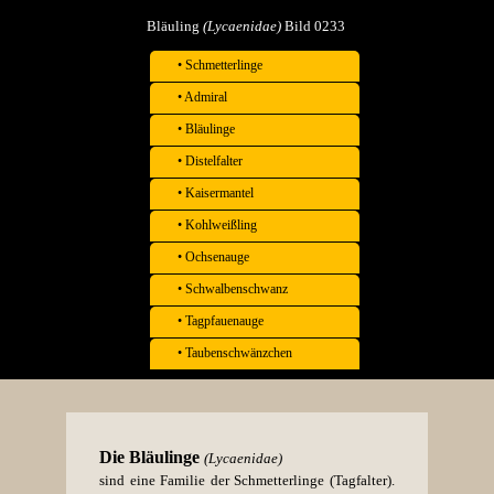
Bläuling
(Lycaenidae)
Bild 0233
• Schmetterlinge
• Admiral
• Bläulinge
• Distelfalter
• Kaisermantel
• Kohlweißling
• Ochsenauge
• Schwalbenschwanz
• Tagpfauenauge
• Taubenschwänzchen
Die
Bläulinge
(Lycaenidae)
sind eine
Familie
der
Schmetterlinge
(
Tagfalter
).