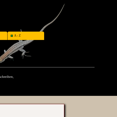
A - Z
schreiben,