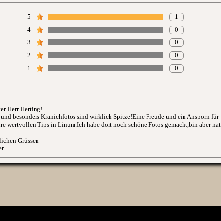
5
1
4
0
3
0
2
0
1
0
Website im Internet:
ter Herr Herting!
- und besonders Kranichfotos sind wirklich Spitze!Eine Freude und ein Ansporn für
hre wertvollen Tips in Linum.Ich habe dort noch schöne Fotos gemacht,bin aber natü
lichen Grüssen
er