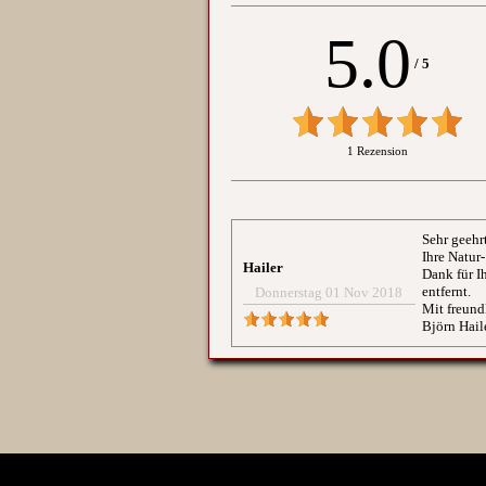
5.0
/
5
1 Rezension
Name:*
Sehr geehr
Ihre Natur
E-Mail:*
Hailer
Dank für I
entfernt.
Donnerstag 01 Nov 2018
Mit freund
Björn Hail
Bewertung:*
Mitteilung:*
-