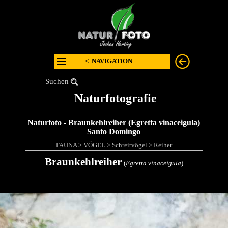
< NAVIGATiON
Suchen
Naturfotografie
Naturfoto - Braunkehlreiher (Egretta vinaceigula)
Santo Domingo
FAUNA
>
VÖGEL
>
Schreitvögel
>
Reiher
Braunkehlreiher
(
Egretta vinaceigula
)