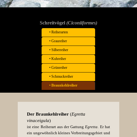
.
Schreitvögel
(Ciconiiformes)
• Reiherarten
• Graureiher
• Silberreiher
• Kuhreiher
• Grünreiher
• Schmuckreiher
• Braunkehlreiher
Der
Braunkehlreiher
(
Egretta
vinaceigula
)
ist eine Reiherart aus der Gattung
Egretta
. Er hat
ein ungewöhnlich kleines Verbreitungsgebiet und