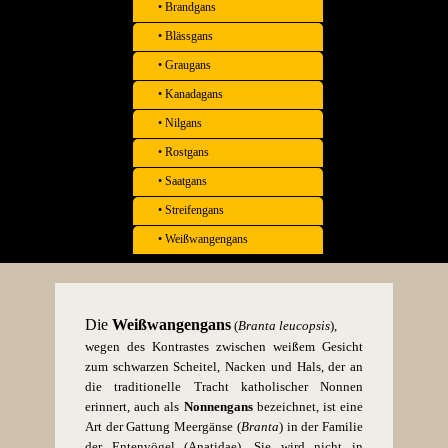
• Brandgans
• Blässgans
• Graugans
• Kanadagans
• Nilgans
• Rostgans
• Saatgans
• Streifengans
• Weißwangengans
Die
Weißwangengans
(
Branta leucopsis
),
wegen des Kontrastes zwischen weißem Gesicht
zum schwarzen Scheitel, Nacken und Hals, der an
die traditionelle Tracht katholischer Nonnen
erinnert, auch als
Nonnengans
bezeichnet, ist eine
Art der Gattung Meergänse (
Branta
) in der Familie
der Entenvögel (Anatidae). Sie wird nicht in