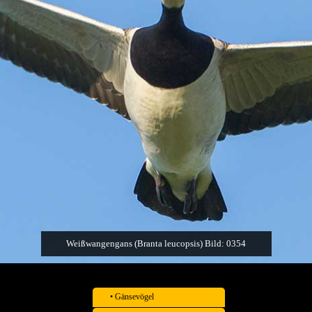
Weißwangengans (Branta leucopsis) Bild: 0354
• Gänsevögel