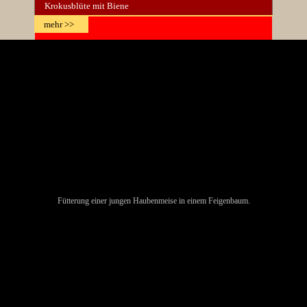
Krokusblüte mit Biene
mehr >>
Fütterung einer Haubenmeise
Fütterung einer jungen Haubenmeise in einem Feigenbaum.