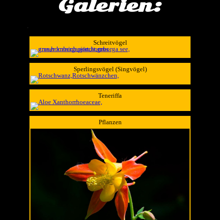
Galerien:
.
Schreitvögel
Sperlingsvögel (Singvögel)
Teneriffa
Pflanzen